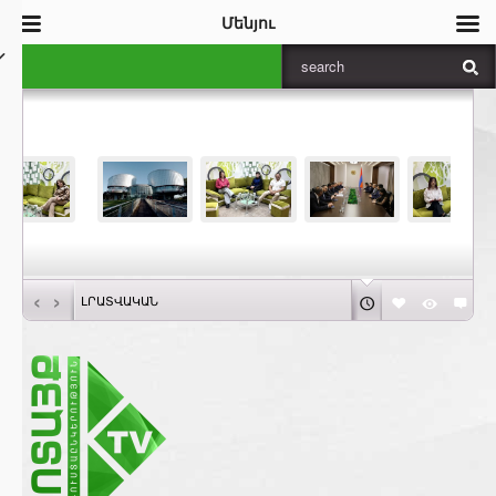
Մենյու
‹
›
ԼՐԱՏՎԱԿԱՆ