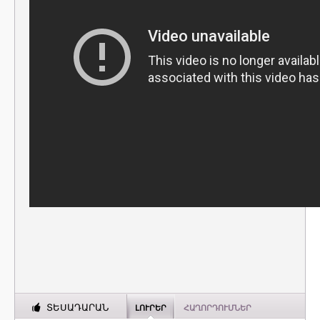
ՏԵՍԱԴԱՐԱՆ
ԼՈՒՐԵՐ
ՀԱՂՈՐԴՈՒՄՆԵՐ