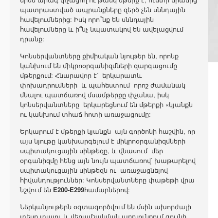
պատրաստված ապրանքները զերծ չեն սննդային
հավելումներից: Իսկ որո՞նք են սննդային
հավելումները և ի՞նչ նպատակով են ավելացվում
դրանք:
Կոնսերվանտները քիմիական նյութեր են, որոնք
կանխում են միկրոօրգանիզմների զարգացումը
մթերքում: Հնարավոր է՝ երկարատև
փոխադրումների և պահեստում որոշ ժամանակ
մնալու պատճառով մսամթերքը փչանա, իսկ
կոնսերվանտները երկարեցնում են մթերքի «կյանքն
ու կանխում տհաճ հոտի առաջացումը:
Երկարում է մթերքի կյանքն այն գործոնի հաշվին, որ
այս նյութը կանխարգելում է միկրոօրգանիզմների
սպիտակուցային սինթեզը, և վնասում մեր
օրգանիզմը հենց այն նույն պատճառով՝ խաթարելով
սպիտակուցային սինթեզն ու առաջացնելով
հիվանդություններ: Կոնսերվանտները փաթեթի վրա
նշվում են
E200-E299
համարներով:
Ներկանյութերն օգտագործվում են մսին ախորժալի
տեսք տալու և վերամշակման արդյունքում գույնի