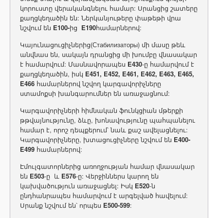
կորուստը վերականգնելու համար: Սրանցից շատերը
քաղցկեղածին են: Ներկանյութերը փաթեթի վրա
նշվում են
E100-
ից
E190
համարներով:
Կայունացուցիչներից(Стабилизаторы) մի մասը թեև
անվնաս են, սակայն դրանցից մի խումբը վնասակար
է համարվում: Մասնավորապես
E430
-ը համարվում է
քաղցկեղածին, իսկ
E451, E452, E461, E462, E463, E465,
E466
համարներով նշվող կարգավորիչները
ստամոքսի խանգարումներ են առաջացնում:
Կարգավորիչների հիմնական ֆունկցիան մթերքի
թթվայնությունը, ձևը, խոնավությունը պահպանելու
համար է, որոշ դեպքերում՝ նաև քաշ ավելացնելու:
Կարգավորիչները, խտացուցիչները նշվում են
E400-
E499
համարներով:
Էմուլգատորներից առողջության համար վնասակար
են
E503
-ը և
E576
-ը: Վերջիններս կարող են
կախվածություն առաջացնել: Իսկ
E520
-ն
ընդհանրապես համարվում է արգելված հավելում:
Սրանք նշվում են՝ որպես
E500-599
: