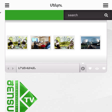
Մենյու
‹
›
ԼՐԱՏՎԱԿԱՆ