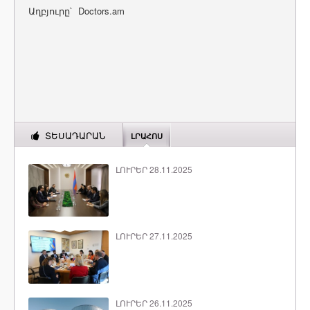
Աղբյուրը` Doctors.am
ՏԵՍԱԴԱՐԱՆ
ԼՐԱՀՈՍ
ԼՈՒՐԵՐ 28.11.2025
ԼՈՒՐԵՐ 27.11.2025
ԼՈՒՐԵՐ 26.11.2025