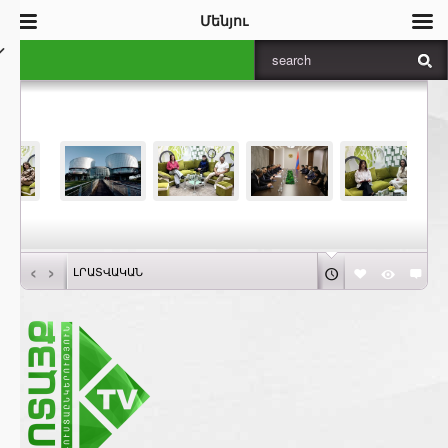
Մենյու
‹
›
ԼՐԱՏՎԱԿԱՆ