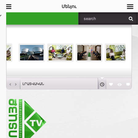
Մենյու
‹
›
ԼՐԱՏՎԱԿԱՆ