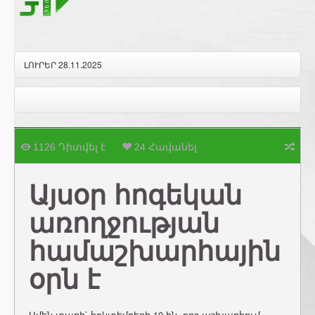
ԼՈՒՐԵՐ 28.11.2025
1126 Դիտվել է
24 Հավանել
Այսօր հոգեկան
առողջության
համաշխարհային
օրն է
Ամեն տարի` հոկտեմբերի 10-ին, ողջ աշխարհում