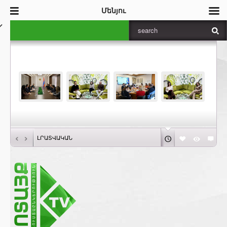
Մենյու
‹
›
ԼՐԱՏՎԱԿԱՆ