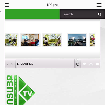
Մենյու
‹
›
ԼՐԱՏՎԱԿԱՆ