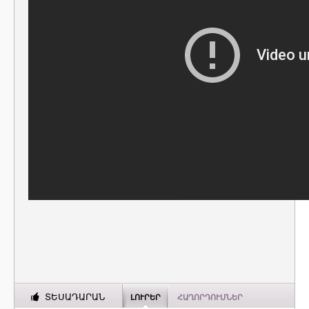
ՏԵՍԱԴԱՐԱՆ
ԼՈՒՐԵՐ
ՀԱՂՈՐԴՈՒՄՆԵՐ