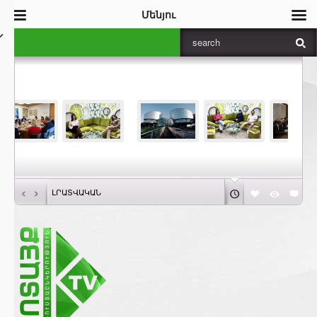
Մենյու
‹
›
ԼՐԱՏՎԱԿԱՆ