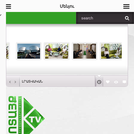
Մենյու
‹
›
ԼՐԱՏՎԱԿԱՆ