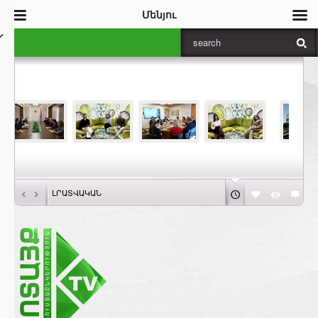
Մենյու
‹
›
ԼՐԱՏՎԱԿԱՆ