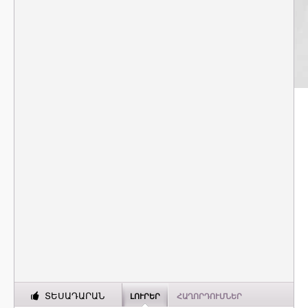
ՏԵՍԱԴԱՐԱՆ
ԼՈՒՐԵՐ
ՀԱՂՈՐԴՈՒՄՆԵՐ