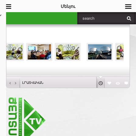
Մենյու
‹
›
ԼՐԱՏՎԱԿԱՆ