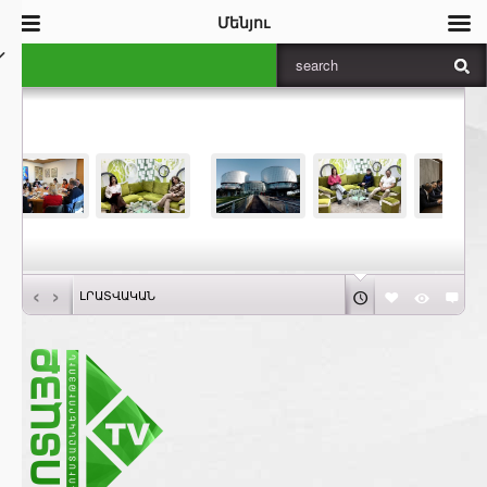
Մենյու
‹
›
ԼՐԱՏՎԱԿԱՆ