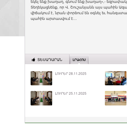
եկել ենք խաղաղ, գնում ենք խաղաղ»,- եզրափակե
Տեղեկացնենք, որ Վ. Շուշանյանն այս պահին Ա
վիճակում է, նրան փորձում են օգնել եւ հանգստ
պահին արտասվում է…
ՏԵՍԱԴԱՐԱՆ
ԼՐԱՀՈՍ
ԼՈՒՐԵՐ 28.11.2025
ԼՈՒՐԵՐ 25.11.2025