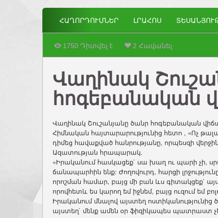
ՀԱՂՈՐԴՈՒՄՆԵՐ
ԼՐԱՀՈՍ
ՏԵՍԱՆՅՈՒ
1750 Դիտվել է
2 Հավանել
Վաղինակ Շուշա
հոգեբանական վ
Վաղինակ Շուշանյանը ծանր հոգեբանական վիճ
Հիմնական հայտարարությունից հետո , «Ոչ թա
դիմեց հավաքված հանրությանը, որպեսզի վերջի
Ազատության հրապարակ.
«Իրականում հասկացեք` սա խաղ ու պարի չի, ս
ճանապարհին ենք: Ժողովուրդ, հարցի լրջությ
որոշման համար, բայց մի բան ևս գիտակցեք` այ
որովհետև ես կարող եմ իջնեմ, բայց ուզում եմ բ
Իրականում մնալով այստեղ ոստիկանությունից ծե
այստեղ` մենք ամեն օր ֆիզիկապես պատրաստ չենք