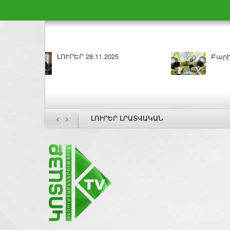
Բարի լույս 27.11.2025
ԼՈՒՐԵՐ 26.1
‹
›
ԼՈՒՐԵՐ ԼՐԱՏՎԱԿԱՆ