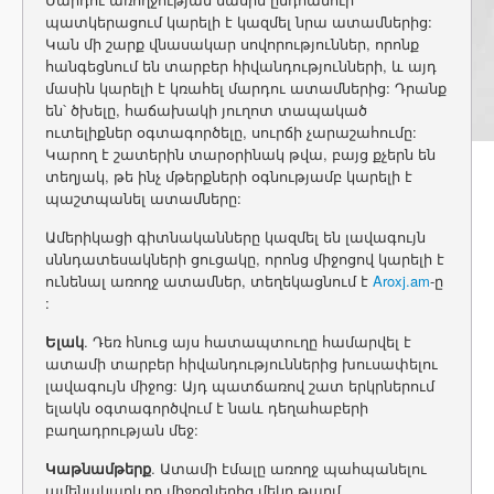
պատկերացում կարելի է կազմել նրա ատամներից:
Կան մի շարք վնասակար սովորություններ, որոնք
հանգեցնում են տարբեր հիվանդությունների, և այդ
մասին կարելի է կռահել մարդու ատամներից: Դրանք
են՝ ծխելը, հաճախակի յուղոտ տապակած
ուտելիքներ օգտագործելը, սուրճի չարաշահումը:
Կարող է շատերին տարօրինակ թվա, բայց քչերն են
տեղյակ, թե ինչ մթերքների օգնությամբ կարելի է
պաշտպանել ատամները:
Ամերիկացի գիտնականները կազմել են լավագույն
սննդատեսակների ցուցակը, որոնց միջոցով կարելի է
ունենալ առողջ ատամներ, տեղեկացնում է
Aroxj.am
-ը
:
Ելակ
. Դեռ հնուց այս հատապտուղը համարվել է
ատամի տարբեր հիվանդություններից խուսափելու
լավագույն միջոց: Այդ պատճառով շատ երկրներում
ելակն օգտագործվում է նաև դեղահաբերի
բաղադրության մեջ:
Կաթնամթերք
. Ատամի էմալը առողջ պահպանելու
ամենակարևոր միջոցներից մեկը թարմ