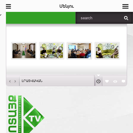
Մենյու
‹
›
ԼՐԱՏՎԱԿԱՆ