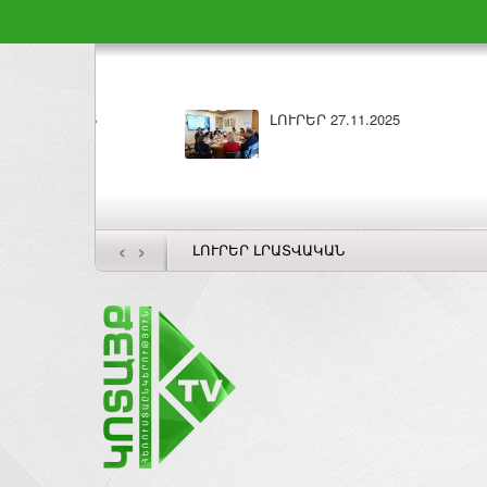
7.11.2025
ԼՈՒՐԵՐ 26.11.2025
‹
›
ԼՈՒՐԵՐ ԼՐԱՏՎԱԿԱՆ