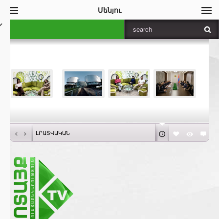
Մենյու
‹
›
ԼՐԱՏՎԱԿԱՆ