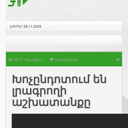
ԼՈՒՐԵՐ 28.11.2025
2177 Դիտվել է
0 Հավանել
Խոչընդոտում են
լրագրողի
աշխատանքը