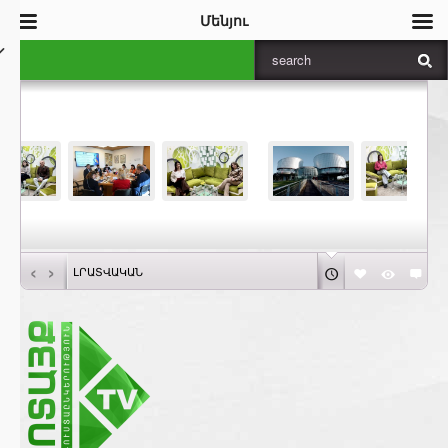
Մենյու
‹
›
ԼՐԱՏՎԱԿԱՆ