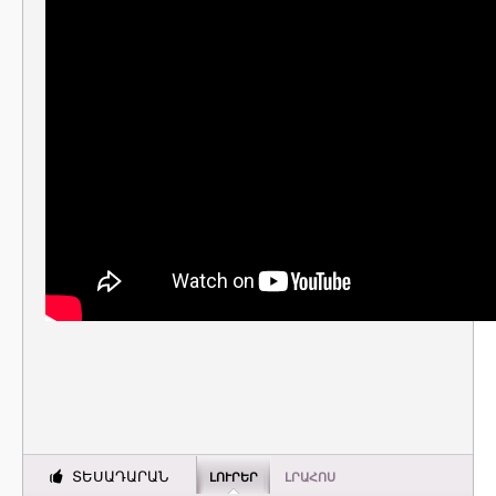
ՏԵՍԱԴԱՐԱՆ
ԼՈՒՐԵՐ
ԼՐԱՀՈՍ