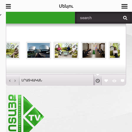
Մենյու
‹
›
ԼՐԱՏՎԱԿԱՆ