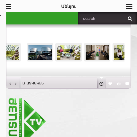
Մենյու
‹
›
ԼՐԱՏՎԱԿԱՆ