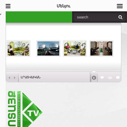
Մենյու
‹
›
ԼՐԱՏՎԱԿԱՆ