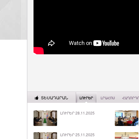
ՏԵՍԱԴԱՐԱՆ
ԼՈՒՐԵՐ
ԼՐԱՀՈՍ
ՀԱՂՈՐԴ
ԼՈՒՐԵՐ 28.11.2025
ԼՈՒՐԵՐ 25.11.2025