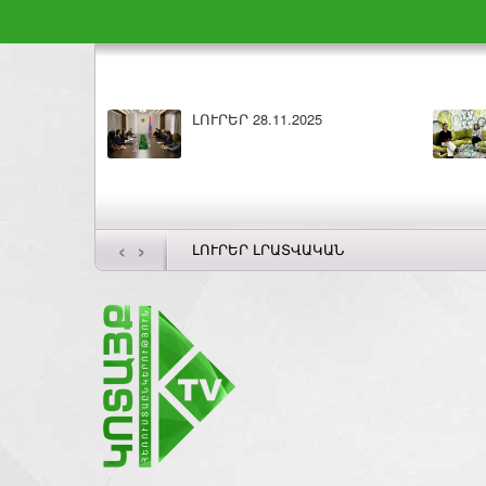
ՈՒՐԵՐ 28.11.2025
Բարի լույս 28.11.2025
‹
›
ԼՈՒՐԵՐ ԼՐԱՏՎԱԿԱՆ