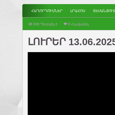
ՀԱՂՈՐԴՈՒՄՆԵՐ
ԼՐԱՀՈՍ
ՏԵՍԱՆՅՈՒ
309 Դիտվել է
0 Հավանել
ԼՈՒՐԵՐ 13.06.202