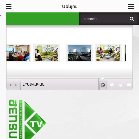
Մենյու
‹
›
ԼՐԱՏՎԱԿԱՆ