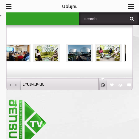
Մենյու
‹
›
ԼՐԱՏՎԱԿԱՆ