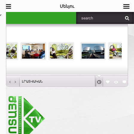
Մենյու
‹
›
ԼՐԱՏՎԱԿԱՆ