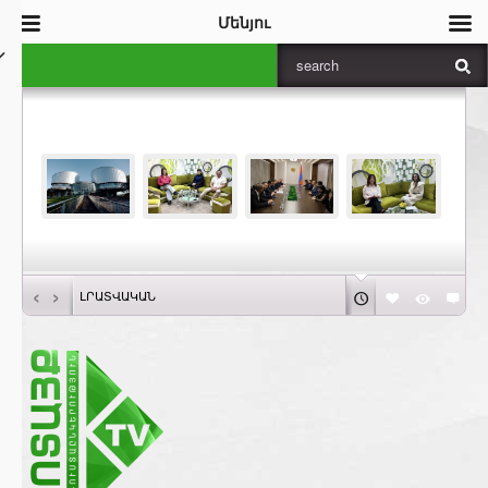
Մենյու
‹
›
ԼՐԱՏՎԱԿԱՆ