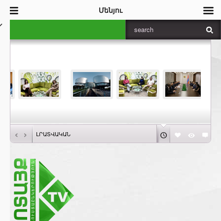
Մենյու
‹
›
ԼՐԱՏՎԱԿԱՆ