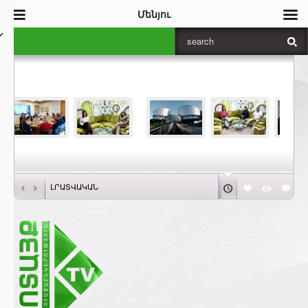
Մենյու
‹
›
ԼՐԱՏՎԱԿԱՆ