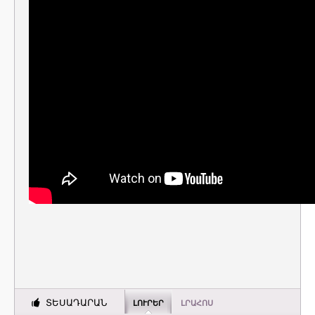
ՏԵՍԱԴԱՐԱՆ
ԼՈՒՐԵՐ
ԼՐԱՀՈՍ