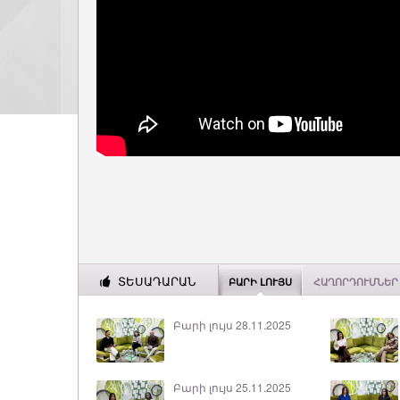
ՏԵՍԱԴԱՐԱՆ
ԲԱՐԻ ԼՈՒՅՍ
ՀԱՂՈՐԴՈՒՄՆԵՐ
Բարի լույս 28.11.2025
Բարի լույս 25.11.2025