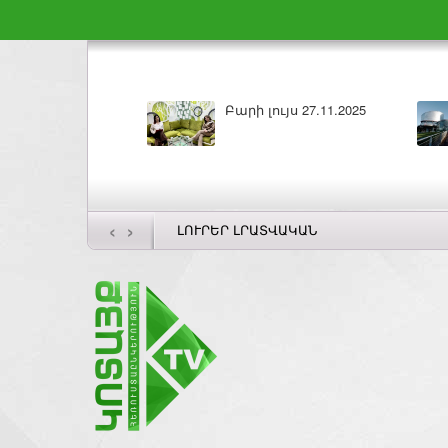
ԼՈՒՐԵՐ 26.11.2025
‹
›
ԼՈՒՐԵՐ ԼՐԱՏՎԱԿԱՆ