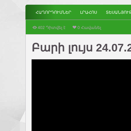
ՀԱՂՈՐԴՈՒՄՆԵՐ
ԼՐԱՀՈՍ
ՏԵՍԱՆՅՈՒ
402 Դիտվել է
0 Հավանել
Բարի լույս 24.07.