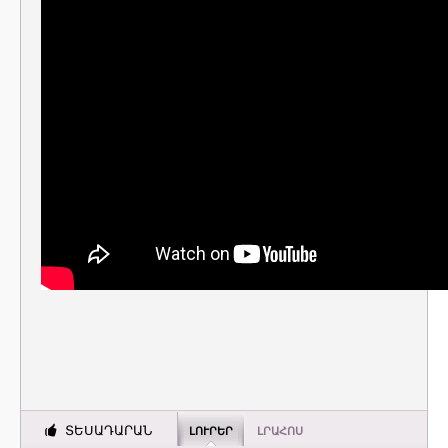
ՏԵՍԱԴԱՐԱՆ
ԼՈՒՐԵՐ
ԼՐԱՀՈՍ