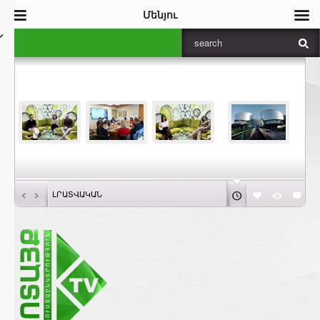
Մենյու
‹
›
ԼՐԱՏՎԱԿԱՆ