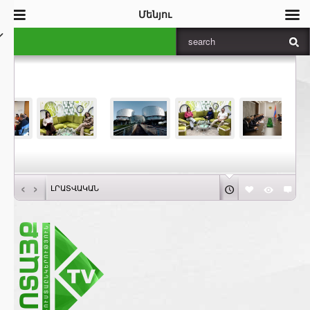
Մենյու
‹
›
ԼՐԱՏՎԱԿԱՆ