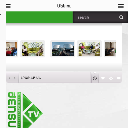
Մենյու
‹
›
ԼՐԱՏՎԱԿԱՆ