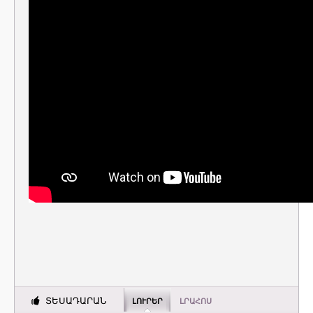
ՏԵՍԱԴԱՐԱՆ
ԼՈՒՐԵՐ
ԼՐԱՀՈՍ