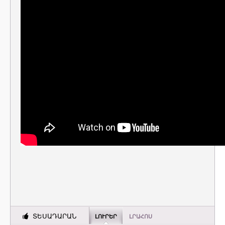
ՏԵՍԱԴԱՐԱՆ
ԼՈՒՐԵՐ
ԼՐԱՀՈՍ