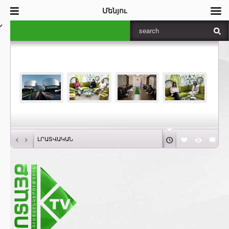
Մենյու
‹
›
ԼՐԱՏՎԱԿԱՆ