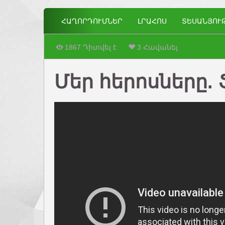
ՀԱՂՈՐԴՈՒՄՆԵՐ
ԼՐԱՀՈՍ
ՏԵՍԱՆՅՈՒ
1867 Դիտվել է
3 Հավանել
Մեր հերոսները.