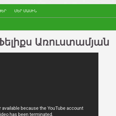
ԹԵՐ
ՄԵՐ ՄԱՍԻՆ
 Ֆելիքս Առուստամյան