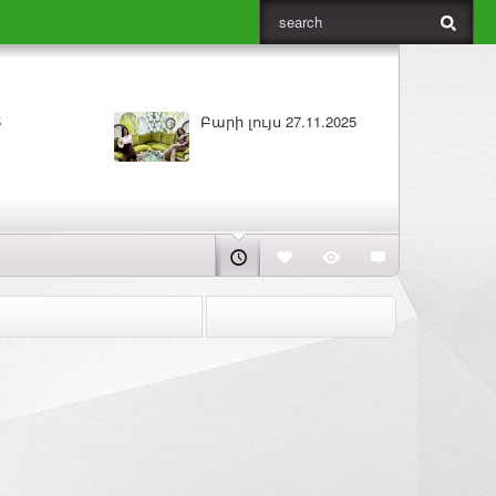
5
ԼՈՒՐԵՐ 26.11.2025
Բա