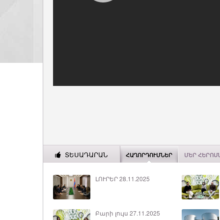
ՏԵՍԱԴԱՐԱՆ
ՀԱՂՈՐԴՈՒՄՆԵՐ
ՄԵՐ ՀԵՐՈՍ
ԼՈՒՐԵՐ 28.11.2025
Բարի լույս 27.11.2025