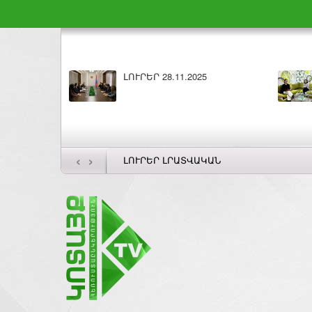
Բարի լույս 28.11.2025
‹
›
ԼՈՒՐԵՐ ԼՐԱՏՎԱԿԱՆ