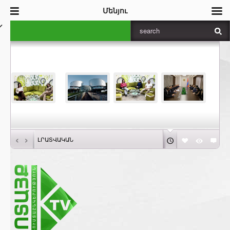
Մենյու
‹
›
ԼՐԱՏՎԱԿԱՆ