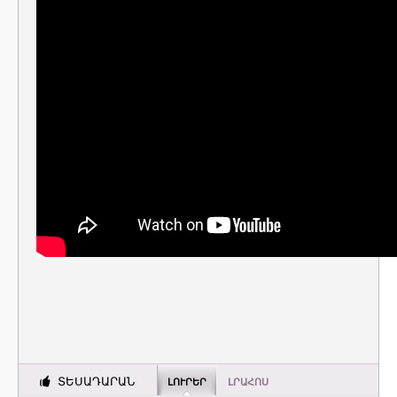
ՏԵՍԱԴԱՐԱՆ
ԼՈՒՐԵՐ
ԼՐԱՀՈՍ