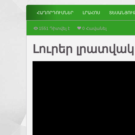
ՀԱՂՈՐԴՈՒՄՆԵՐ
ԼՐԱՀՈՍ
ՏԵՍԱՆՅՈՒ
1551 Դիտվել է
0 Հավանել
Լուրեր լրատվակա