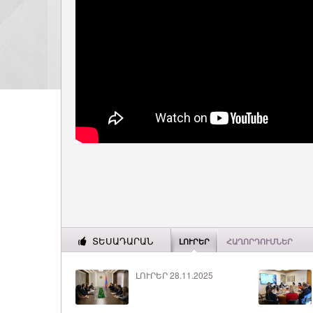
ՏԵՍԱԴԱՐԱՆ
ԼՈՒՐԵՐ
ՀԱՂՈՐԴՈՒՄՆԵՐ
ԼՈՒՐԵՐ 28.11.2025