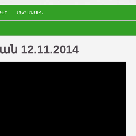
ԹԵՐ
ՄԵՐ ՄԱՍԻՆ
ն 12.11.2014