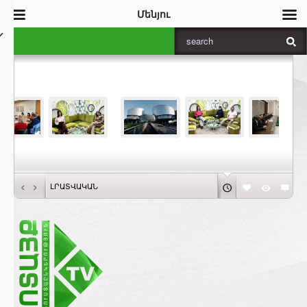
Մենյու
‹
›
ԼՐԱՏՎԱԿԱՆ