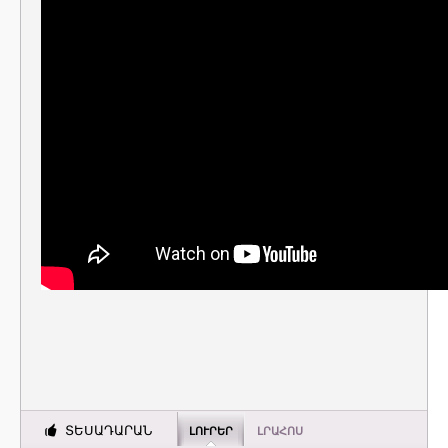
ՏԵՍԱԴԱՐԱՆ
ԼՈՒՐԵՐ
ԼՐԱՀՈՍ