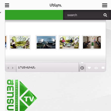
Մենյու
‹
›
ԼՐԱՏՎԱԿԱՆ