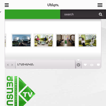
Մենյու
‹
›
ԼՐԱՏՎԱԿԱՆ