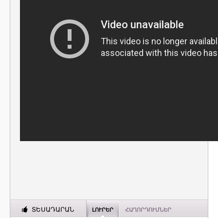
ՏԵՍԱԴԱՐԱՆ
ԼՈՒՐԵՐ
ՀԱՂՈՐԴՈՒՄՆԵՐ