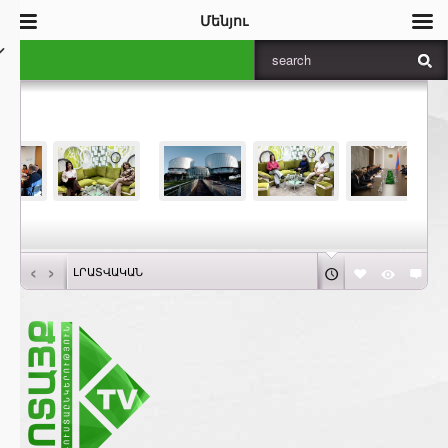
Մենյու
‹
›
ԼՐԱՏՎԱԿԱՆ