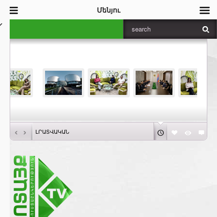
Մենյու
‹
›
ԼՐԱՏՎԱԿԱՆ