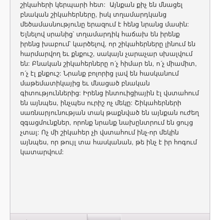
շիկահերի կերպարի հետ: Այնքան քիչ են մնացել
բնական շիկահերները, իսկ տղամարդկանց
մեծամասնությունը երազում է հենց նրանց մասին:
Ելնելով սրանից՝ տղամարդիկ հաճախ են իրենք
իրենց խաբում՝ կարծելով, որ շիկահերները լինում են
հարմարվող եւ քնքուշ, սակայն չարաչար սխալվում
են: Բնական շիկահերները ո´չ հիմար են, ո´չ միամիտ,
ո´չ էլ քնքուշ: Նրանք բոլորից լավ են հասկանում
մաթեմատիկայից եւ մնացած բնական
գիտություններից: Իրենց ինտուիցիային էլ վստահում
են այնպես, ինչպես ուրիշ ոչ մեկը: Շիկահերների
սառնարյունության տակ թաքնված են այնքան ուժեղ
զգացմունքներ, որոնք նրանք նախընտրում են ցույց
չտալ: Ոչ մի շիկահեր չի վստահում ինչ-որ մեկին
այնպես, որ թույլ տա հասկանան, թե ինչ է իր հոգում
կատարվում: