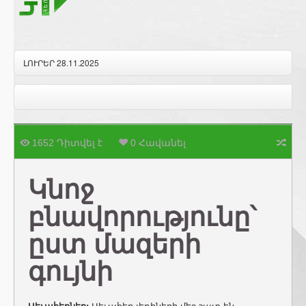
ԼՈՒՐԵՐ 28.11.2025
1652 Դիտվել է
0 Հավանել
Կնոջ
բնավորությունը՝
ըստ մազերի
գույնի
Սեւահերներ
:
Սեւահեր լեդիների մեջ շատ են