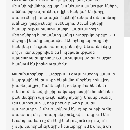
մելանխոլիկները, զգայուն անհատականությունները,
անձնավորություններ, ովքեր հակված են խորը
ապրումների եւ զգացմունքների՝ անգամ անկարեւոր
անհաջողություններ ունենալիս: Սեւահերների
համար ինքնահաստատվելու ամենասիրելի
մեթոդներից է տղամարդկանց սրտերը կոտրելը: Այս
միջոցով նրանք ազատվում են իրենց արտաքինի
հանդեպ ունեցած բարդույթններից: Սեւահերները
միշտ հետաքրքրված են հոգեբանությամբ,
արվեստով եւ կրոնով: Նպատակասլաց են եւ միշտ
հասնում են իրենց ուզածին:
Կարմրահերներ
:
Մազերի այս գույն ունեցող կանայք
նյարդային են եւ աչքի են ընկնում իրենց բռնկվող
խառնվածքով: Բանն այն է, որ կարմրահերներն
ունենում են ավելի քիչ հակասթրեսային հորմոններ,
քան մազերի այլ գույն ունեցողները: Նրանք տանել
չեն կարողանում, երբ իրենց ինչ-որ բան են
պարտադրում, միշտ կրկնում են՝ ոչ-ոք ոչ-ոքի ոչինչ
պարտական չէ ու այդ սկզբունքով էլ ապրում են:
Նրանց համար ոչ մի հեղինակություն գոյություն
չունի, կարմրահերներին հետաքրքրում է միայն մի