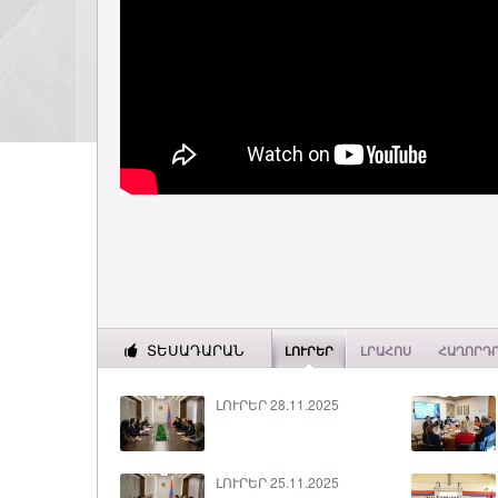
ՏԵՍԱԴԱՐԱՆ
ԼՈՒՐԵՐ
ԼՐԱՀՈՍ
ՀԱՂՈՐԴ
ԼՈՒՐԵՐ 28.11.2025
ԼՈՒՐԵՐ 25.11.2025