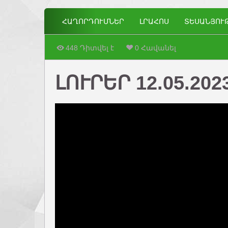
ՀԱՂՈՐԴՈՒՄՆԵՐ
ԼՐԱՀՈՍ
ՏԵՍԱՆՅՈՒ
448 Դիտվել է
0 Հավանել
ԼՈՒՐԵՐ 12.05.202