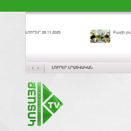
Բարի լույս 27.11.2025
ԼՈՒՐԵՐ 26.11.202
‹
›
ԼՈՒՐԵՐ ԼՐԱՏՎԱԿԱՆ