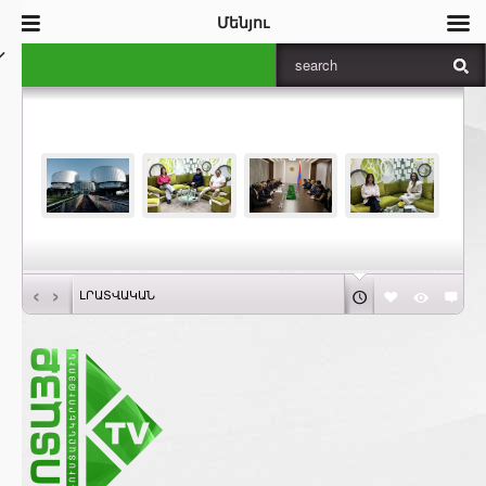
Մենյու
‹
›
ԼՐԱՏՎԱԿԱՆ