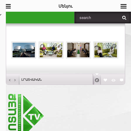
Մենյու
‹
›
ԼՐԱՏՎԱԿԱՆ