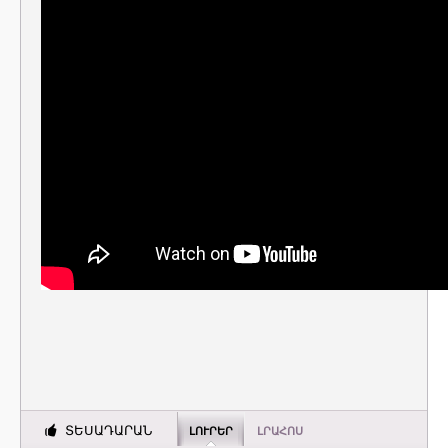
ՏԵՍԱԴԱՐԱՆ
ԼՈՒՐԵՐ
ԼՐԱՀՈՍ