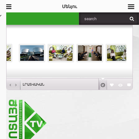
Մենյու
‹
›
ԼՐԱՏՎԱԿԱՆ