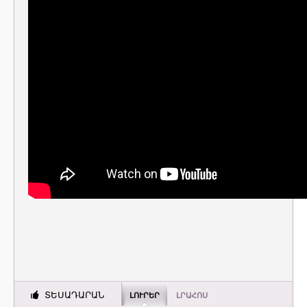
ՏԵՍԱԴԱՐԱՆ
ԼՈՒՐԵՐ
ԼՐԱՀՈՍ