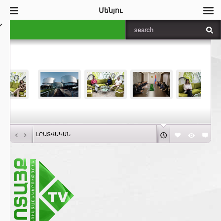
Մենյու
‹
›
ԼՐԱՏՎԱԿԱՆ