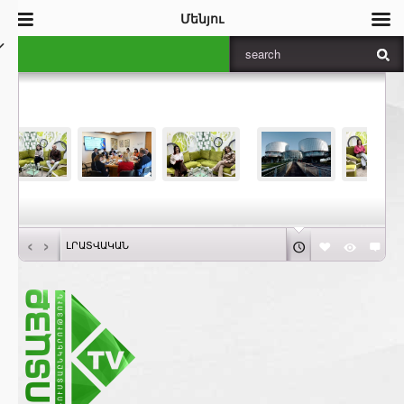
Մենյու
‹
›
ԼՐԱՏՎԱԿԱՆ