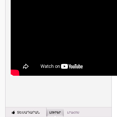
ՏԵՍԱԴԱՐԱՆ
ԼՈՒՐԵՐ
ԼՐԱՀՈՍ