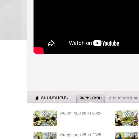
ՏԵՍԱԴԱՐԱՆ
ԲԱՐԻ ԼՈՒՅՍ
ՀԱՂՈՐԴՈՒՄՆԵՐ
Բարի լույս 28.11.2025
Բարի լույս 25.11.2025