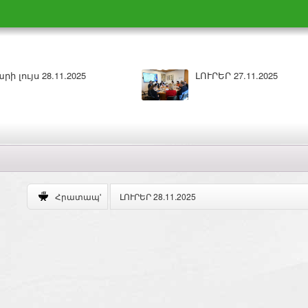
ԼՈՒՐԵՐ 26.11.2025
Բարի լո
ԼՈՒՐԵՐ 28.11.2025
Հրատապ'