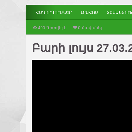
ՀԱՂՈՐԴՈՒՄՆԵՐ
ԼՐԱՀՈՍ
ՏԵՍԱՆՅՈՒ
490 Դիտվել է
0 Հավանել
Բարի լույս 27.03.