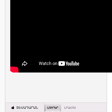
ՏԵՍԱԴԱՐԱՆ
ԼՈՒՐԵՐ
ԼՐԱՀՈՍ