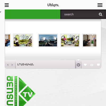
Մենյու
‹
›
ԼՐԱՏՎԱԿԱՆ