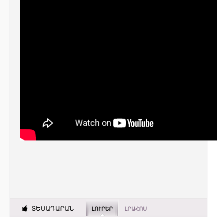
ՏԵՍԱԴԱՐԱՆ
ԼՈՒՐԵՐ
ԼՐԱՀՈՍ