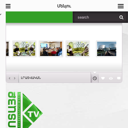
Մենյու
‹
›
ԼՐԱՏՎԱԿԱՆ