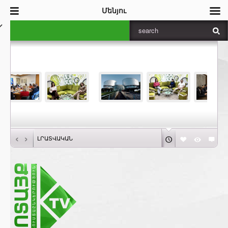
Մենյու
‹
›
ԼՐԱՏՎԱԿԱՆ