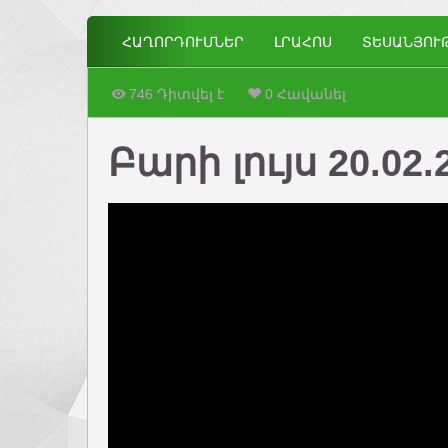
ՀԱՂՈՐԴՈՒՄՆԵՐ
ԼՐԱՀՈՍ
ՏԵՍԱՆՅՈՒ
746 Դիտվել է
0 Հավանել
Բարի լույս 20.02.