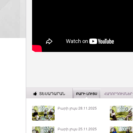
ՏԵՍԱԴԱՐԱՆ
ԲԱՐԻ ԼՈՒՅՍ
ՀԱՂՈՐԴՈՒՄՆԵՐ
Բարի լույս 28.11.2025
Բարի լույս 25.11.2025