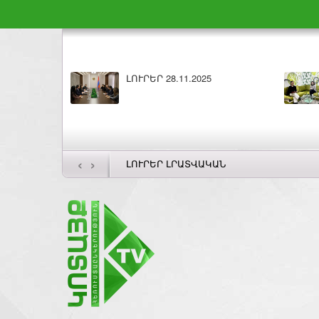
28.11.2025
Բարի լույս 28.11.2025
‹
›
ԼՈՒՐԵՐ ԼՐԱՏՎԱԿԱՆ